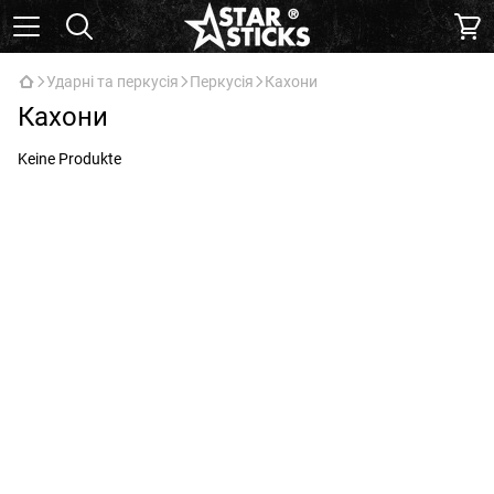
Ударні та перкусія
Перкусія
Кахони
Кахони
Keine Produkte