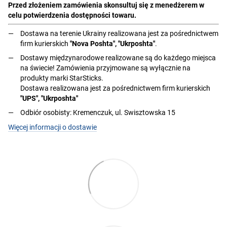
Przed złożeniem zamówienia skonsultuj się z menedżerem w
celu potwierdzenia dostępności towaru.
Dostawa na terenie Ukrainy realizowana jest za pośrednictwem
firm kurierskich
"Nova Poshta", "Ukrposhta"
.
Dostawy międzynarodowe realizowane są do każdego miejsca
na świecie! Zamówienia przyjmowane są wyłącznie na
produkty marki StarSticks.
Dostawa realizowana jest za pośrednictwem firm kurierskich
"UPS", "Ukrposhta"
Odbiór osobisty: Kremenczuk, ul. Swisztowska 15
Więcej informacji o dostawie