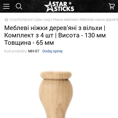
Comfortprice
Дім і сад
Ніжки меблеві
Меблеві ніжки дерев'я
Меблеві ніжки дерев'яні з вільхи |
Комплект з 4 шт | Висота - 130 мм
Товщина - 65 мм
Kod produktu:
МН-07
Dodaj opinię