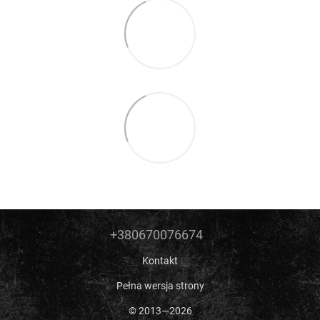
+380670076674
Kontakt
Pełna wersja strony
© 2013—2026