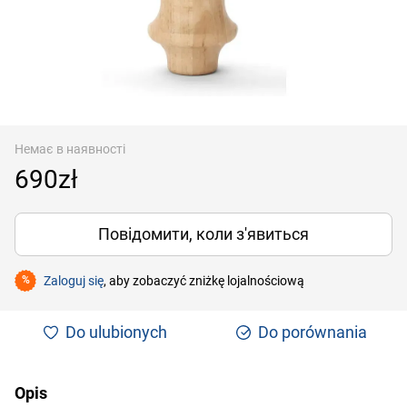
Немає в наявності
690zł
Повідомити, коли з'явиться
Zaloguj się
, aby zobaczyć zniżkę lojalnościową
%
Do ulubionych
Do porównania
Opis