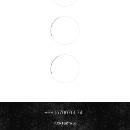
+380670076674
Контактны