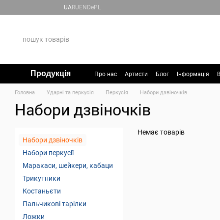
Перейти до основного контенту
UA
RU
EN
De
PL
Продукція
Про нас
Артисти
Блог
Інформація
В
Головна
Ударні та перкусія
Перкусія
Набори дзвіночків
Набори дзвіночків
Немає товарів
Набори дзвіночків
Набори перкусії
Маракаси, шейкери, кабаци
Трикутники
Костаньєти
Пальчикові тарілки
Ложки