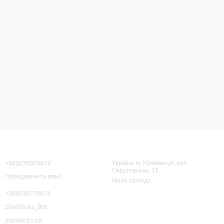
Контактна інформація
+380670076674
Україна м. Кременчук, вул.
Свіштовська, 15
Передзвонити вам?
Мапа проїзду
+380630776674
StarSticks_Bot
starsticks.ua