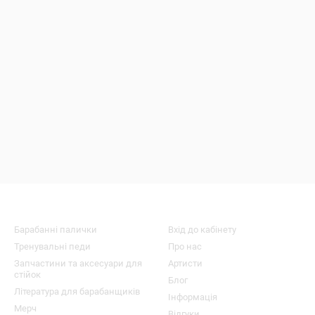
Продукція
Клієнтам
Барабанні палички
Вхід до кабінету
Тренувальні педи
Про нас
Запчастини та аксесуари для
Артисти
стійок
Блог
Література для барабанщиків
Інформація
Мерч
Відгуки