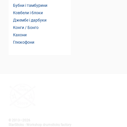
Бубни і тамбурини
Ковбели і блоки
Джембе і дарбуки
Конги / Бонго
Кахони
Глюкофони
© 2013—2026
StarSticks - Workshop drumsticks factory