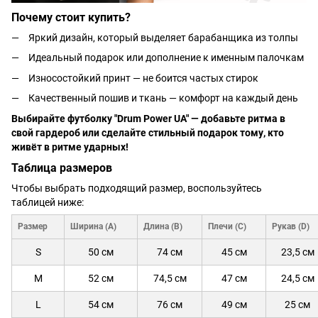
Почему стоит купить?
Яркий дизайн, который выделяет барабанщика из толпы
Идеальный подарок или дополнение к именным палочкам
Износостойкий принт — не боится частых стирок
Качественный пошив и ткань — комфорт на каждый день
Выбирайте футболку "Drum Power UA" — добавьте ритма в
свой гардероб или сделайте стильный подарок тому, кто
живёт в ритме ударных!
Таблица размеров
Чтобы выбрать подходящий размер, воспользуйтесь
таблицей ниже:
Размер
Ширина (A)
Длина (B)
Плечи (C)
Рукав (D)
S
50 см
74 см
45 см
23,5 см
M
52 см
74,5 см
47 см
24,5 см
L
54 см
76 см
49 см
25 см