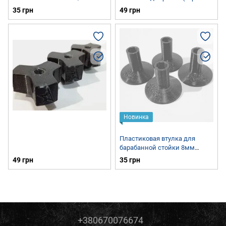
фиксатор) StarSticks SS-WN-8
35 грн
49 грн
Новинка
Пластиковая втулка для
барабанной стойки 8мм
StarSticks SS-CS-8
49 грн
35 грн
+380670076674