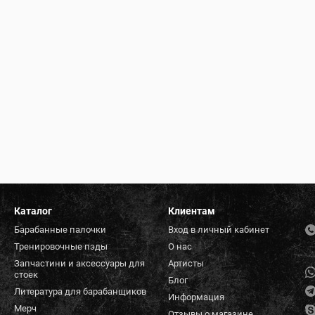
Каталог
Клиентам
Барабанные палочки
Вход в личный кабинет
Тренировочные пэды
О нас
Запчастини и аксессуары для
Артисты
стоек
Блог
Литература для барабанщиков
Информация
Мерч
Отзывы о магазине