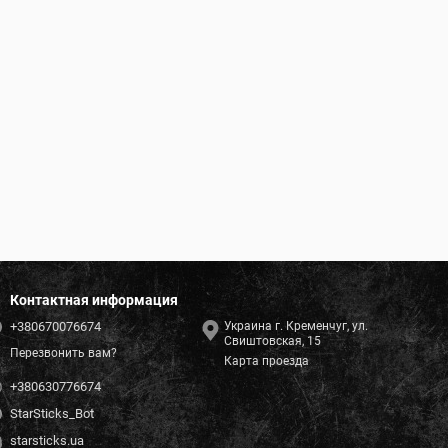
Контактная информация
+380670076674
Украина г. Кременчуг, ул.
Свиштовская, 15
Перезвонить вам?
Карта проезда
+380630776674
StarSticks_Bot
starsticks.ua