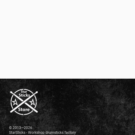
© 2013—2026
StarSticks - Workshop drumsticks factory