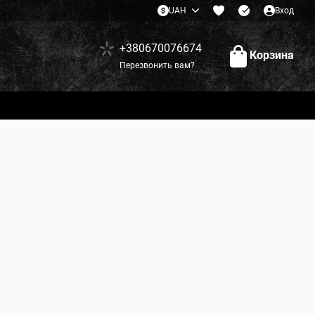
UAH
Вход
+380670076674
Корзина
Перезвонить вам?