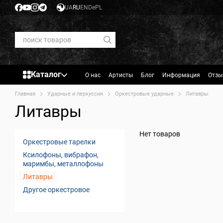
Перейти к основному контенту
UA
RU
EN
De
PL
Каталог
О нас
Артисты
Блог
Информация
Отзы
Главная
Ударные и перкуссия
Оркестровые ударные
Литавры
Литавры
Нет товаров
Оркестровые тарелки
Ксилофоны, вибрафон,
маримбы, металлофоны
Литавры
Другое оркестровое