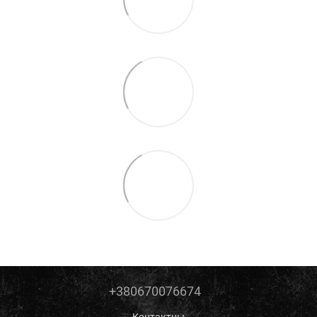
+380670076674
Контактны