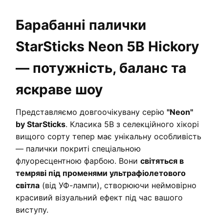
Барабанні палички
StarSticks Neon 5B Hickory
— потужність, баланс та
яскраве шоу
Представляємо довгоочікувану серію
"Neon"
by StarSticks
. Класика 5B з селекційного хікорі
вищого сорту тепер має унікальну особливість
— палички покриті спеціальною
флуоресцентною фарбою. Вони
світяться в
темряві під променями ультрафіолетового
світла
(від УФ-лампи), створюючи неймовірно
красивий візуальний ефект під час вашого
виступу.