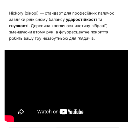
Hickory (хікорі) — стандарт для професійних паличок
завдяки рідкісному балансу
ударостійкості
та
гнучкості
. Деревина «поглинає» частину вібрації,
зменшуючи втому рук, а флуоресцентне покриття
робить вашу гру незабутньою для глядачів.