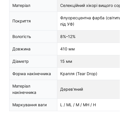
Матеріал
Селекційний хікорі вищого сорту
Флуоресцентна фарба (світиться
Покриття
під УФ)
Вологість
8%–12%
Довжина
410 мм
Діаметр
15 мм
Форма накінечника
Крапля (Tear Drop)
Матеріал
Дерев'яний
накінечника
Маркування ваги
L / ML / M / MH / H