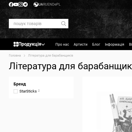
Перейти до основного контенту
UA
RU
EN
De
PL
Продукція
Про нас
Артисти
Блог
Інформація
В
Головна
Література для барабанщиків
Література для барабанщик
Бренд
StarSticks
2