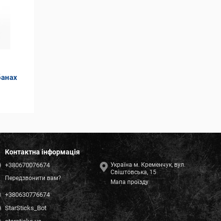
банах
Контактна інформація
+380670076674
Україна м. Кременчук, вул.
Свіштовська, 15
Передзвонити вам?
Мапа проїзду
+380630776674
StarSticks_Bot