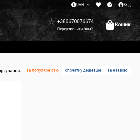
UAH
Вхід
+380670076674
Кошик
Передзвонити вам?
за популярністю
спочатку дешевше
за назвою
ортування: