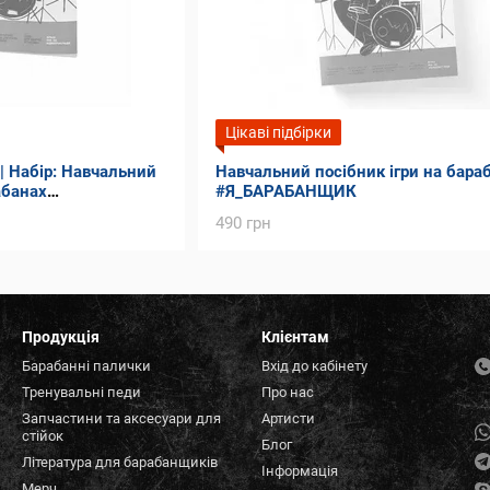
Цікаві підбірки
| Набір: Навчальний
Навчальний посібник ігри на бара
абанах
#Я_БАРАБАНЩИК
арабанні палички
490 грн
Продукція
Клієнтам
Барабанні палички
Вхід до кабінету
Тренувальні педи
Про нас
Запчастини та аксесуари для
Артисти
стійок
Блог
Література для барабанщиків
Інформація
Мерч