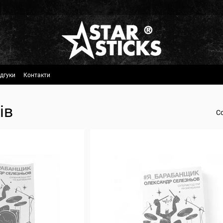
ідгуки
Контакти
ів
С