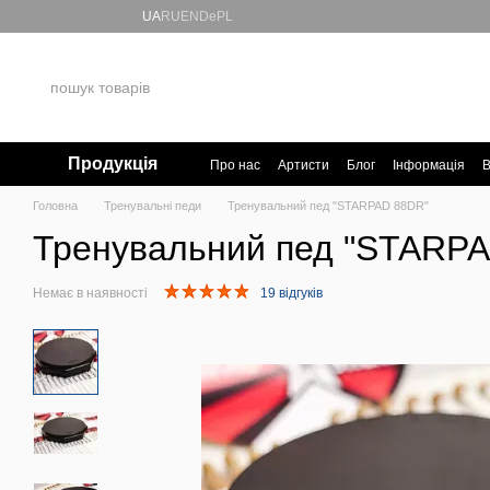
Перейти до основного контенту
UA
RU
EN
De
PL
Продукція
Про нас
Артисти
Блог
Інформація
В
Головна
Тренувальні педи
Тренувальний пед "STARPAD 88DR"
Тренувальний пед "STARP
Немає в наявності
19 відгуків