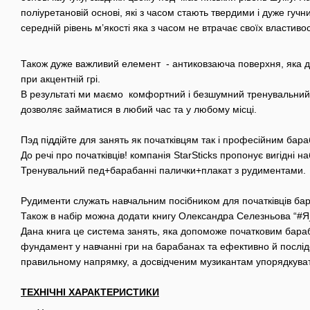
поліуретановій основі, які з часом стають твердими і дуже гуч
середній рівень м’якості яка з часом не втрачає своїх властиво
Також дуже важливий елемент - антиковзаюча поверхня, яка дода
при акцентній грі.
В результаті ми маємо комфортний і безшумний тренувальний 
дозволяє займатися в любий час та у любому місці.
Пэд піддійте для занять як початківцям так і професійним ба
До речі про початківців! компанія StarSticks пропонує вигідні н
Тренувальний пед+барабанні палички+плакат з рудиментами.
Рудименти служать навчальним посібником для початківців ба
Також в набір можна додати книгу Олександра Селезньова 
Дана книга це система занять, яка допоможе початковим бар
фундамент у навчанні гри на барабанах та ефективно й послід
правильному напрямку, а досвідченим музикантам упорядкуват
ТЕХНІЧНІ ХАРАКТЕРИСТИКИ