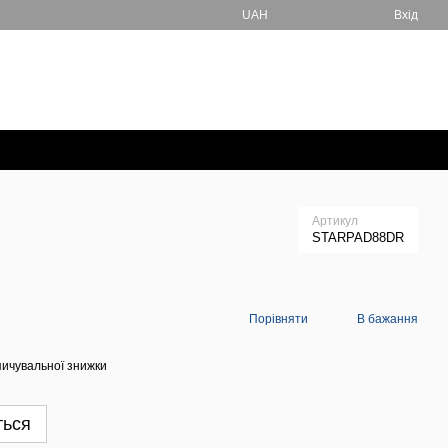
UAH
Вхід
+380670076674
Кошик
Передзвонити вам?
Артикул
STARPAD88DR
Порівняти
В бажання
ичувальної знижки
ться