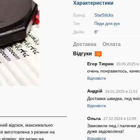
Характеристики
Бренд
StarSticks
Тип
Педи для рук
Дюйм
8"
Доставка
Оплата
Відгуки
19
Егор Тюрин
20.05.2025 в
очень понравилось, каче
Відповісти
Андрій
24.01.2025 в 11:51
Доставка швидка, пєд які
Відповісти
Ольга
27.12.2024 в 12:09
ний відскок, максимально
Замовили пед і палички д
дуже задоволена!
я виготовлена з резини на
 відміну від резин на
Відповісти