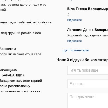
ними, резина даного педу має
Біла Тетяна Володими
стей.
:)
Відповісти
є педу стабільність і стійкість
Легошин Денис Валер
пед зручний розмір якого
Хороший пэд, сделан кач
Відповісти
рабанщикам.
Ще 5 коментарів
абори які включають в себе
Новий відгук або комента
рабанщиків.
“#Я_БАРАБАНЩИК.
абанщикам закласти гарний
овно розвиватись у
и і поновити свої знання.