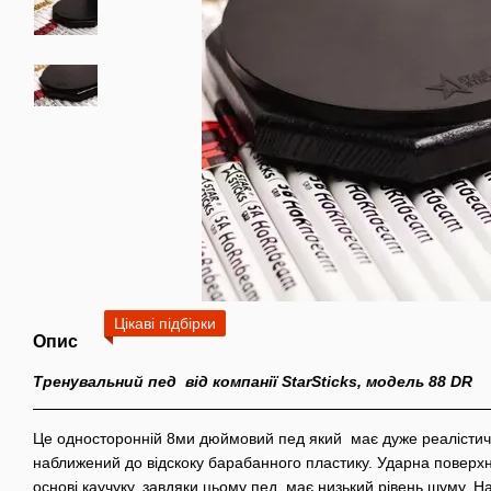
Цікаві підбірки
Опис
Тренувальний пед від компанії StarSticks, модель 88 DR
Це односторонній 8ми дюймовий пед який має дуже реалістич
наближений до відскоку барабанного пластику. Ударна поверхн
основі каучуку, завдяки цьому пед має низький рівень шуму. На