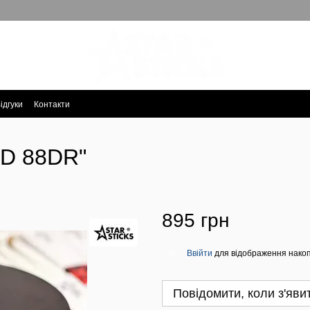
ідгуки
Контакти
AD 88DR"
895 грн
Ввійти
для відображення накоп
%
Повідомити, коли з'яви