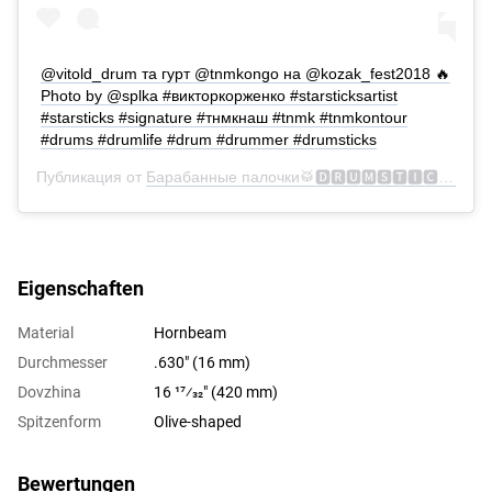
@vitold_drum та гурт @tnmkongo на @kozak_fest2018 🔥
Photo by @splka #викторкорженко #starsticksartist
#starsticks #signature #тнмкнаш #tnmk #tnmkontour
#drums #drumlife #drum #drummer #drumsticks
Публикация от
Барабанные палочки🥁🅳🆁🆄🅼🆂🆃🅸🅲🅺🆂
(@s
Eigenschaften
Material
Hornbeam
Durchmesser
.630" (16 mm)
Dovzhina
16 17⁄32" (420 mm)
Spitzenform
Olive-shaped
Bewertungen