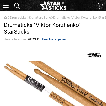
Drumsticks
Signature Serie
Drumsticks "Viktor Korzhenko" StarS
Drumsticks "Viktor Korzhenko"
StarSticks
Herstellerkürzel:
VITOLD
Feedback geben