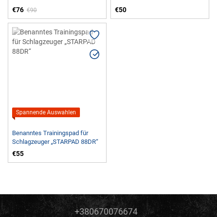
€76
€50
€90
Spannende Auswahlen
Benanntes Trainingspad für
Schlagzeuger „STARPAD 88DR“
€55
+380670076674