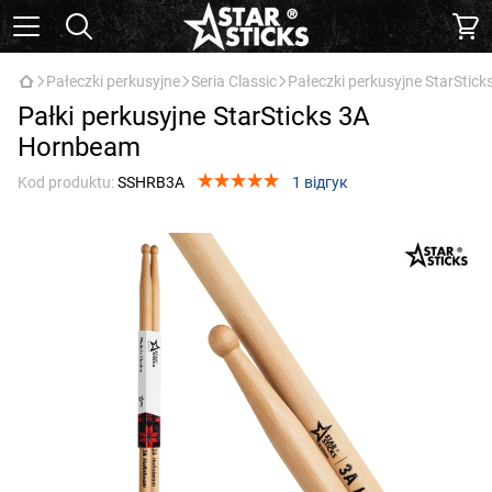
Pałeczki perkusyjne
Seria Classic
Pałeczki perkusyjne StarStic
Pałki perkusyjne StarSticks 3A
Hornbeam
Kod produktu:
SSHRB3A
1 відгук