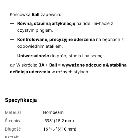
Końcówka
Ball
zapewnia:
Równą, stabilną artykulację
na ride i hi-hacie z
czystym pingiem.
Kontrolowane, precyzyjne uderzenia
na bębnach z
odpowiednim atakiem.
Uniwersalność
do prób, studia i na scenę.
👉 W skrócie:
3A + Ball = wyważone odczucie & stabilna
definicja uderzenia
w różnych stylach.
Specyfikacja
Materiał
Hornbeam
Średnica
.598" (15.2 mm)
Długość
16 9⁄64" (410 mm)
Kształt