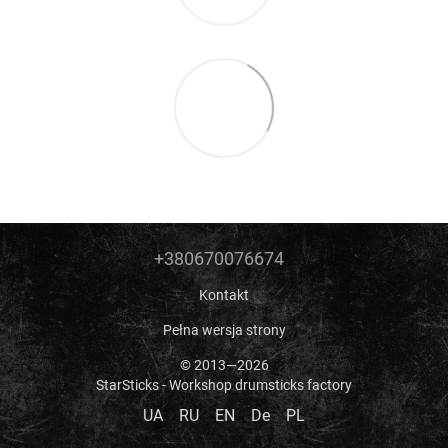
+380670076674
Kontakt
Pełna wersja strony
© 2013—2026
StarSticks - Workshop drumsticks factory
UA
RU
EN
De
PL