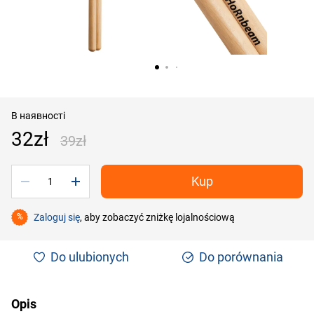
В наявності
32zł
39zł
Kup
Zaloguj się
, aby zobaczyć zniżkę lojalnościową
%
Do ulubionych
Do porównania
Opis