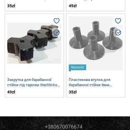
SS-WN-8
35zł
49zł
Nowość
Закрутка для барабанної
Пластикова втулка для
стійки під тарілки StarSticks
барабанної стійки 8мм
SS-WN-6
StarSticks SS-CS-8
49zł
35zł
+380670076674