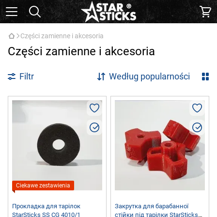
Części zamienne i akcesoria
Części zamienne i akcesoria
Filtr
Według popularności
Ciekawe zestawienia
Прокладка для тарілок
Закрутка для барабанної
StarSticks SS CG 4010/1
стійки під тарілки StarSticks