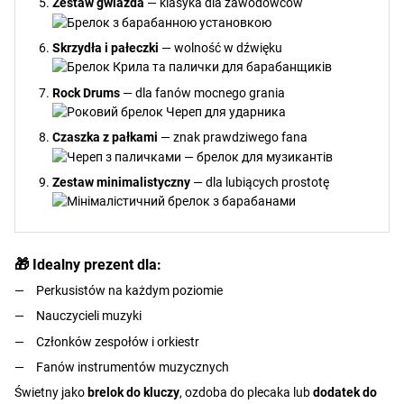
Zestaw gwiazda
— klasyka dla zawodowców
Skrzydła i pałeczki
— wolność w dźwięku
Rock Drums
— dla fanów mocnego grania
Czaszka z pałkami
— znak prawdziwego fana
Zestaw minimalistyczny
— dla lubiących prostotę
🎁 Idealny prezent dla:
Perkusistów na każdym poziomie
Nauczycieli muzyki
Członków zespołów i orkiestr
Fanów instrumentów muzycznych
Świetny jako
brelok do kluczy
, ozdoba do plecaka lub
dodatek do