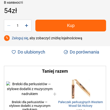
В наявності
54zł
Kup
Zaloguj się
, aby zobaczyć zniżkę lojalnościową
%
Do ulubionych
Do porównania
Taniej razem
Breloki dla perkusistów —
Pałeczek perkusyjnych Western
stylowe dodatki z muzycznym
Wood 5A Hickory
nadrukiem