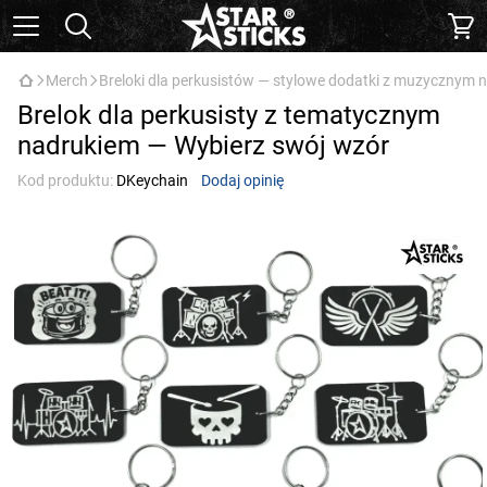
Merch
Breloki dla perkusistów — stylowe dodatki z muzycznym 
Brelok dla perkusisty z tematycznym
nadrukiem — Wybierz swój wzór
Kod produktu:
DKeychain
Dodaj opinię