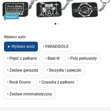
Nowość
Wybierz wzór
➤ Wybierz wzór
• PARADIDDLE
• Pięść z pałkami
• Beat It!
• Puls perkusisty
• Zestaw gwiazda
• Skrzydła i pałeczki
• Rock Drums
• Czaszka z pałkami
• Zestaw minimalistyczny