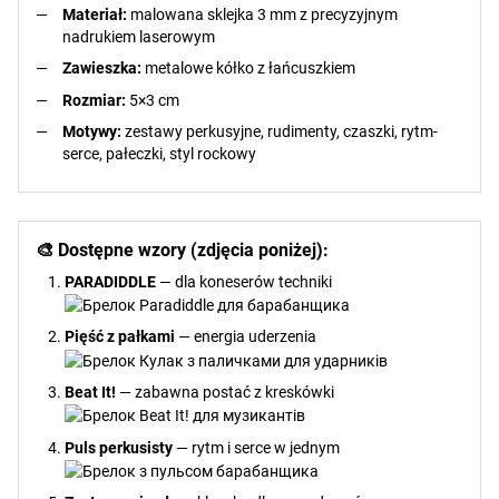
Materiał:
malowana sklejka 3 mm z precyzyjnym
nadrukiem laserowym
Zawieszka:
metalowe kółko z łańcuszkiem
Rozmiar:
5×3 cm
Motywy:
zestawy perkusyjne, rudimenty, czaszki, rytm-
serce, pałeczki, styl rockowy
🎨 Dostępne wzory (zdjęcia poniżej):
PARADIDDLE
— dla koneserów techniki
Pięść z pałkami
— energia uderzenia
Beat It!
— zabawna postać z kreskówki
Puls perkusisty
— rytm i serce w jednym