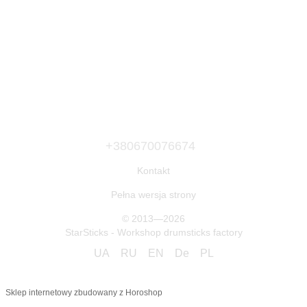
+380670076674
Kontakt
Pełna wersja strony
© 2013—2026
StarSticks - Workshop drumsticks factory
UA
RU
EN
De
PL
Sklep internetowy zbudowany z Horoshop