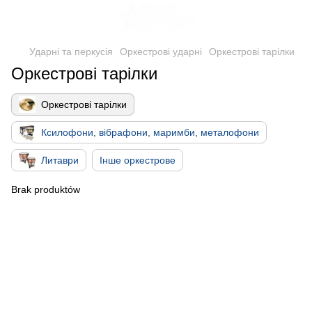
Ударні та перкусія
Оркестрові ударні
Оркестрові тарілки
Оркестрові тарілки
Оркестрові тарілки
Ксилофони, вібрафони, маримби, металофони
Литаври
Інше оркестрове
Brak produktów