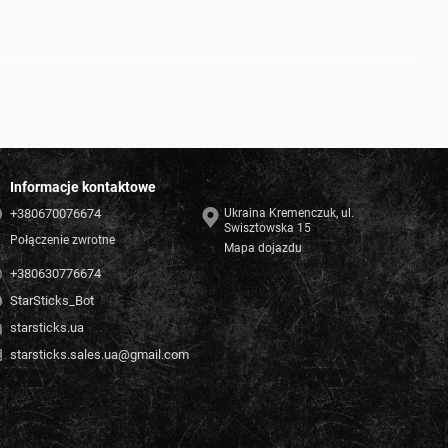
Informacje kontaktowe
+380670076674
Ukraina Kremenczuk, ul.
Swisztowska 15
Połączenie zwrotne
Mapa dojazdu
+380630776674
StarSticks_Bot
starsticks.ua
starsticks.sales.ua@gmail.com