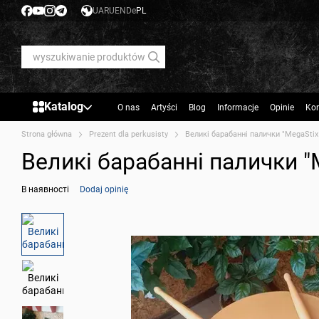
Przejdź do głównej treści
UA
RU
EN
De
PL
Katalog
O nas
Artyści
Blog
Informacje
Opinie
Kon
Strona główna
Prezent dla perkusisty
Великі барабанні палички "MegaStix
Великі барабанні палички "
В наявності
Dodaj opinię