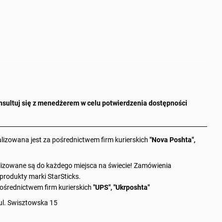
sultuj się z menedżerem w celu potwierdzenia dostępności
alizowana jest za pośrednictwem firm kurierskich
"Nova Poshta",
zowane są do każdego miejsca na świecie! Zamówienia
rodukty marki StarSticks.
ośrednictwem firm kurierskich
"UPS", "Ukrposhta"
ul. Swisztowska 15