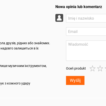
Nowa opinia lub komentarz
ла друзів, рідних або знайомих.
 надовго залишиться в їх
е лише музичним інструментом,
Oceń produkt
Wyślij
вук з кожного удару