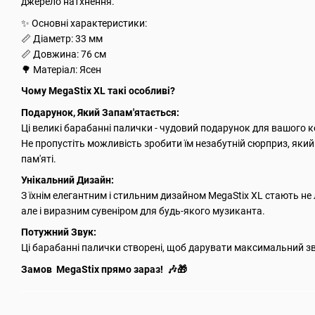
джерело натхнення.
✨ Основні характеристики:
📏 Діаметр: 33 мм
📏 Довжина: 76 см
🌳 Матеріал: Ясен
Чому MegaStix XL такі особливі?
Подарунок, Який Запам'ятається:
Ці великі барабанні палички - чудовий подарунок для вашого ко
Не пропустіть можливість зробити їм незабутній сюрприз, який
пам'яті.
Унікальний Дизайн:
З їхнім елегантним і стильним дизайном MegaStix XL стають н
але і виразним cувеніром для будь-якого музиканта.
Потужний Звук:
Ці барабанні палички створені, щоб дарувати максимальний з
Замов MegaStix прямо зараз! 🎶🎁