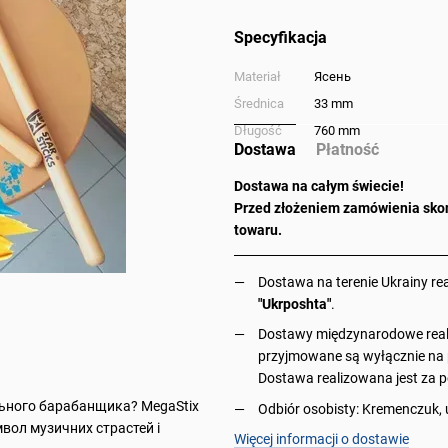
Specyfikacja
Materiał
Ясень
Średnica
33 mm
Długość
760 mm
Dostawa
Płatność
Dostawa na całym świecie!
Przed złożeniem zamówienia skon
towaru.
Dostawa na terenie Ukrainy re
"Ukrposhta"
.
Dostawy międzynarodowe reali
przyjmowane są wyłącznie na p
Dostawa realizowana jest za p
льного барабанщика? MegaStix
Odbiór osobisty: Kremenczuk, 
мвол музичних страстей і
Więcej informacji o dostawie