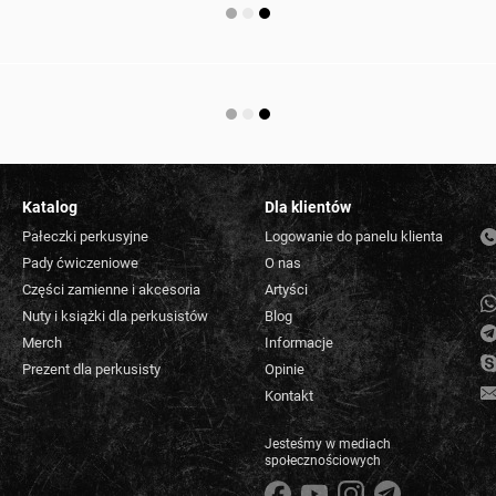
Katalog
Dla klientów
Pałeczki perkusyjne
Logowanie do panelu klienta
Pady ćwiczeniowe
O nas
Części zamienne i akcesoria
Artyści
Nuty i książki dla perkusistów
Blog
Merch
Informacje
Prezent dla perkusisty
Opinie
Kontakt
Jesteśmy w mediach
społecznościowych