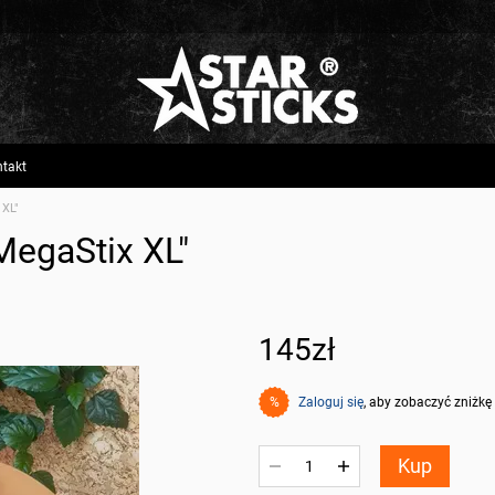
takt
 XL"
MegaStix XL"
145zł
Zaloguj się
, aby zobaczyć zniżkę
%
Kup