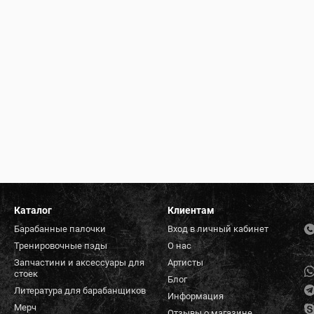
Каталог
Клиентам
Барабанные палочки
Вход в личный кабинет
Тренировочные пэды
О нас
Запчастини и аксессуары для
Артисты
стоек
Блог
Литература для барабанщиков
Информация
Мерч
Отзывы о магазине