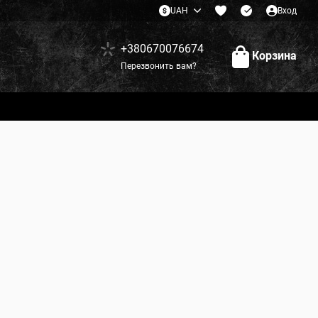
UAH
Вход
+380670076674
Корзина
Перезвонить вам?