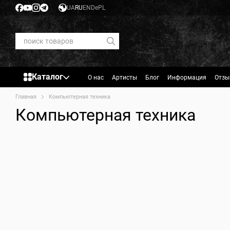
Перейти к основному контенту
UA
RU
EN
De
PL
Каталог
О нас
Артисты
Блог
Информация
Отзы
Главная
Компьютерная техника
Компьютерная техника