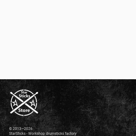
© 2013—2026
StarSticks - Workshop drumsticks factory