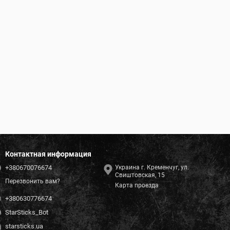
Контактная информация
+380670076674
Украина г. Кременчуг, ул.
Свиштовская, 15
Перезвонить вам?
Карта проезда
+380630776674
StarSticks_Bot
starsticks.ua