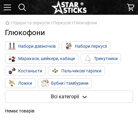
Ударні та перкусія
Перкусія
Глюкофони
Глюкофони
Набори дзвіночків
Набори перкусії
Маракаси, шейкери, кабаци
Трикутники
Костаньєти
Пальчикові тарілки
Ложки
Бубни і тамбурини
Ковбели і блоки
Джембе і дарбуки
Всі категорії
Конги / Бонго
Кахони
Глюкофони
Немає товарів