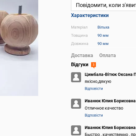
Повідомити, коли з'яви
Характеристики
Матеріал
Вільха
Товщина
90 мм
Довжина
90 мм
Доставка
Оплата
Відгуки
3
Цимбала-Вітюк Оксана 
якісно,дякую
Відповісти
Иванюк Юлия Борисовн
Отличное качество
Відповісти
Иванюк Юлия Борисовн
Быстро , качественно , 