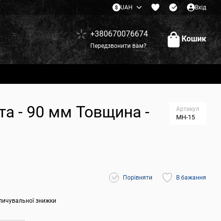
UAH
Вхід
+380670076674
Кошик
Передзвонити вам?
та - 90 мм Товщина -
Артикул
МН-15
Порівняти
В бажання
пичувальної знижки