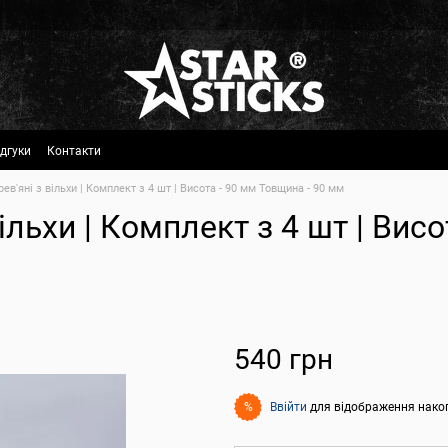
ідгуки
Контакти
ев'яні з вільхи | Комплект з 4 шт | Висота - 90 мм Товщина - 90 мм
ільхи | Комплект з 4 шт | Висо
540 грн
Ввійти
для відображення нако
%