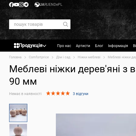
Перейти до основного контенту
UA
RU
EN
De
PL
Продукція
Про нас
Артисти
Блог
Інформація
В
Головна
Comfortprice
Дім і сад
Ніжки меблеві
Меблеві ніжки дер
Меблеві ніжки дерев'яні з в
90 мм
Немає в наявності
3 відгуки