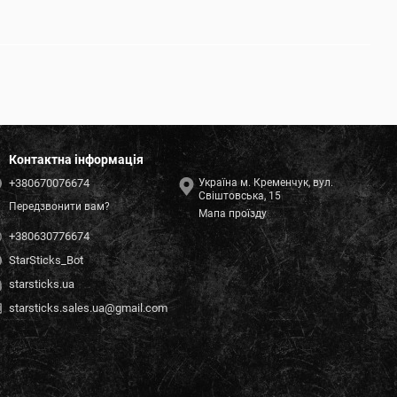
Контактна інформація
+380670076674
Україна м. Кременчук, вул.
Свіштовська, 15
Передзвонити вам?
Мапа проїзду
+380630776674
StarSticks_Bot
starsticks.ua
starsticks.sales.ua@gmail.com