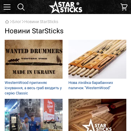
Блог
Новини StarSticks
Новини StarSticks
WesternWood припиняє
Нова лінійка барабанних
існування, а весь граб входить у
паличок "WesternWood"
серію Classic