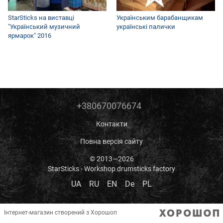
StarSticks на виставці
Українським барабанщикам
"Український музичний
українські палички
ярмарок" 2016
+380670076674
Контакти
Повна версія сайту
© 2013—2026
StarSticks - Workshop drumsticks factory
UA
RU
EN
De
PL
Інтернет-магазин створений з Хорошоп