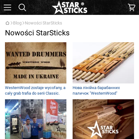
Blog
Nowości StarSticks
Nowości StarSticks
WesternWood zostaje wycofany, a
Нова лінійка барабанних
cały grab trafia do serii Classic.
паличок "WesternWood"