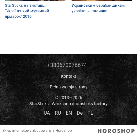
StarSticks на виставці
Українським барабанщикам
"Український музичний
українські палички
ярмарок" 2016
+380670076674
Kontakt
Pełna wersja strony
© 2013—2026
StarSticks - Workshop drumsticks factory
UA
RU
EN
De
PL
Sklep internetowy zbudowany z Horoshop