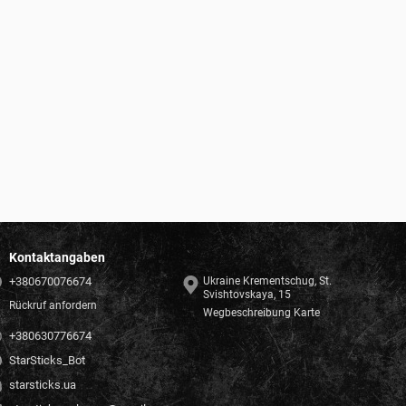
Kontaktangaben
+380670076674
Ukraine Krementschug, St.
Svishtovskaya, 15
Rückruf anfordern
Wegbeschreibung Karte
+380630776674
StarSticks_Bot
starsticks.ua