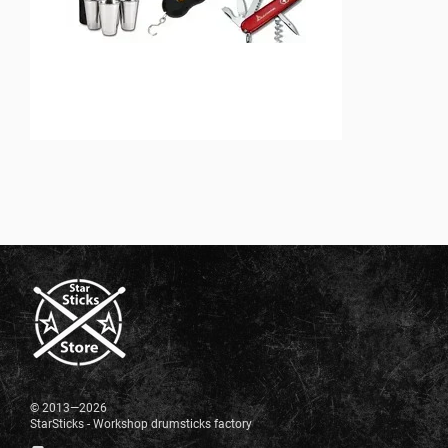
© 2013—2026
StarSticks - Workshop drumsticks factory