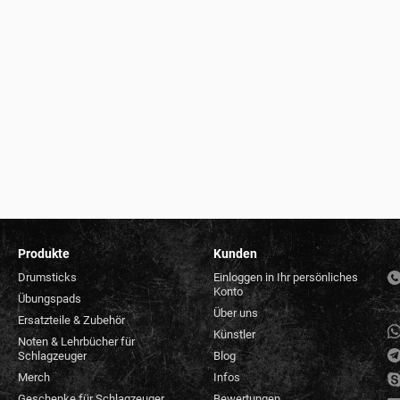
Produkte
Kunden
Drumsticks
Einloggen in Ihr persönliches
Konto
Übungspads
Über uns
Ersatzteile & Zubehör
Künstler
Noten & Lehrbücher für
Schlagzeuger
Blog
Merch
Infos
Geschenke für Schlagzeuger
Bewertungen