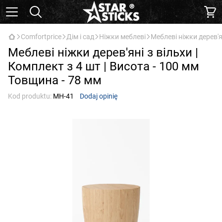
Comfortprice
Дім і сад
Ніжки меблеві
Меблеві ніжки дерев'я
Меблеві ніжки дерев'яні з вільхи |
Комплект з 4 шт | Висота - 100 мм
Товщина - 78 мм
Kod produktu:
МН-41
Dodaj opinię