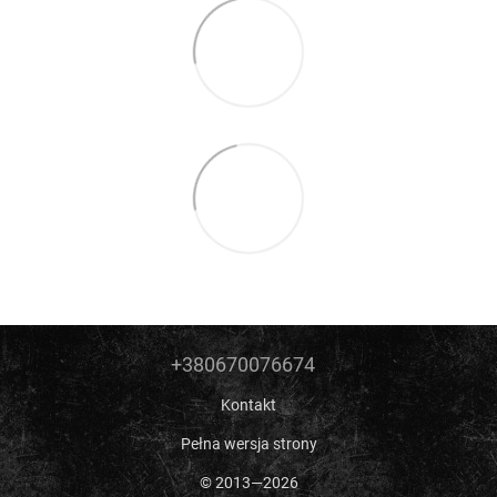
+380670076674
Kontakt
Pełna wersja strony
© 2013—2026