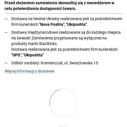
Przed złożeniem zamówienia skonsultuj się z menedżerem w
celu potwierdzenia dostępności towaru.
Dostawa na terenie Ukrainy realizowana jest za pośrednictwem
firm kurierskich
"Nova Poshta", "Ukrposhta"
.
Dostawy międzynarodowe realizowane są do każdego miejsca
na świecie! Zamówienia przyjmowane są wyłącznie na
produkty marki StarSticks.
Dostawa realizowana jest za pośrednictwem firm kurierskich
"UPS", "Ukrposhta"
Odbiór osobisty: Kremenczuk, ul. Swisztowska 15
Więcej informacji o dostawie