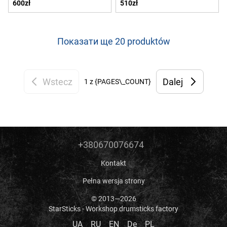
600zł
510zł
мм
мм
Показати ще 20 produktów
Wstecz
Dalej
1
z {PAGES\_COUNT}
+380670076674
Kontakt
Pełna wersja strony
© 2013—2026
StarSticks - Workshop drumsticks factory
UA
RU
EN
De
PL