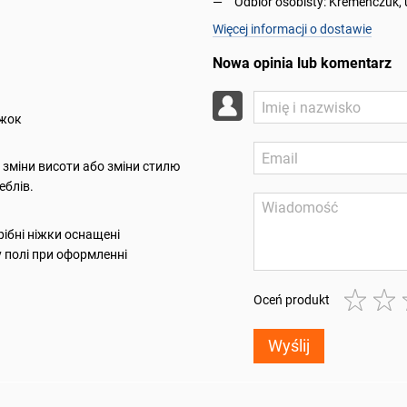
Odbiór osobisty: Kremenczuk, 
Więcej informacji o dostawie
Nowa opinia lub komentarz
іжок
я зміни висоти або зміни стилю
еблів.
ібні ніжки оснащені
 полі при оформленні
Oceń produkt
Wyślij