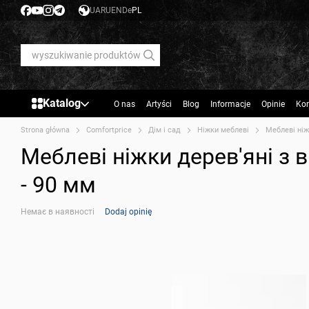
Przejdź do głównej treści
UA
RU
EN
De
PL
Katalog
O nas
Artyści
Blog
Informacje
Opinie
Kon
Strona główna
Comfortprice
Дім і сад
Ніжки меблеві
Меблеві ніж
Меблеві ніжки дерев'яні з в
- 90 мм
Немає в наявності
Dodaj opinię