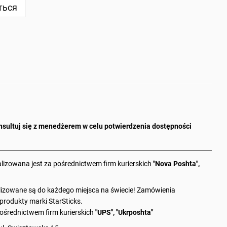
ться
sultuj się z menedżerem w celu potwierdzenia dostępności
alizowana jest za pośrednictwem firm kurierskich
"Nova Poshta",
zowane są do każdego miejsca na świecie! Zamówienia
rodukty marki StarSticks.
ośrednictwem firm kurierskich
"UPS", "Ukrposhta"