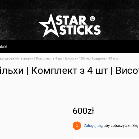
takt
ки дерев'яні з вільхи | Комплект з 4 шт | Висота - 100 мм Товщина - 90 мм
ільхи | Комплект з 4 шт | Вис
600zł
Zaloguj się
, aby zobaczyć zniżkę
%