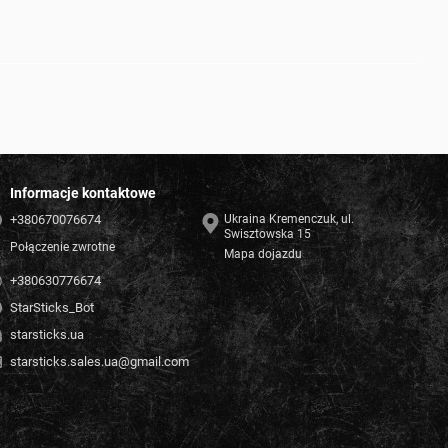
Informacje kontaktowe
+380670076674
Ukraina Kremenczuk, ul.
Swisztowska 15
Połączenie zwrotne
Mapa dojazdu
+380630776674
StarSticks_Bot
starsticks.ua
starsticks.sales.ua@gmail.com