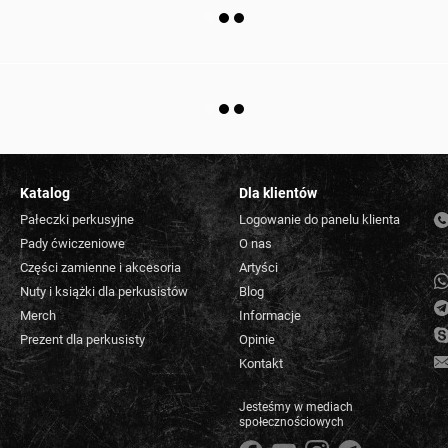
Katalog
Dla klientów
Pałeczki perkusyjne
Logowanie do panelu klienta
Pady ćwiczeniowe
O nas
Części zamienne i akcesoria
Artyści
Nuty i książki dla perkusistów
Blog
Merch
Informacje
Prezent dla perkusisty
Opinie
Kontakt
Jesteśmy w mediach
społecznościowych