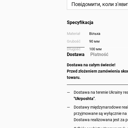
Повідомити, коли з'яви
Specyfikacja
Materiał
Вільха
Grubość
90 мм
Długość
100 мм
Dostawa
Płatność
Dostawa na całym świecie!
Przed złożeniem zamówienia skon
towaru.
Dostawa na terenie Ukrainy re
"Ukrposhta"
.
Dostawy międzynarodowe reali
przyjmowane są wyłącznie na p
Dostawa realizowana jest za p