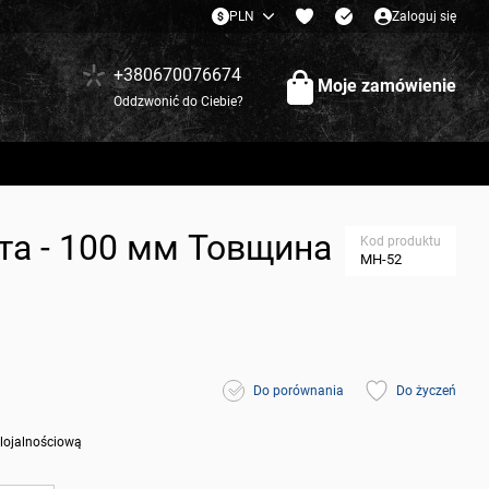
PLN
Zaloguj się
+380670076674
Moje zamówienie
Oddzwonić do Ciebie?
ота - 100 мм Товщина
Kod produktu
МН-52
Do porównania
Do życzeń
 lojalnościową