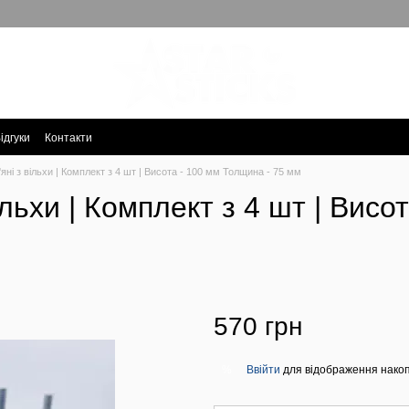
ідгуки
Контакти
яні з вільхи | Комплект з 4 шт | Висота - 100 мм Толщина - 75 мм
ільхи | Комплект з 4 шт | Висо
570 грн
Ввійти
для відображення накоп
%