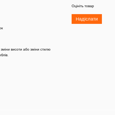
Оцініть товар
Надіслати
ок
я зміни висоти або зміни стилю
блів.