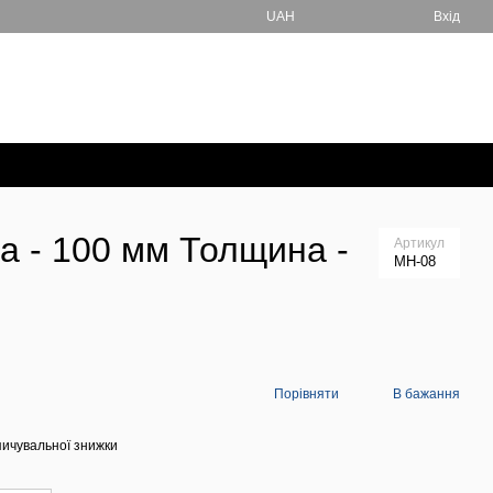
UAH
Вхід
+380670076674
Кошик
Передзвонити вам?
та - 100 мм Толщина -
Артикул
МН-08
Порівняти
В бажання
ичувальної знижки