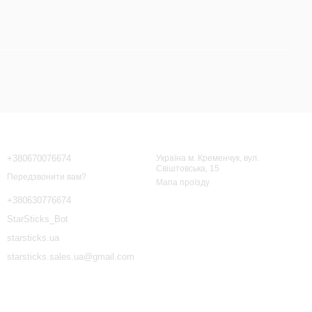
Контактна інформація
+380670076674
Україна м. Кременчук, вул.
Свіштовська, 15
Передзвонити вам?
Мапа проїзду
+380630776674
StarSticks_Bot
starsticks.ua
starsticks.sales.ua@gmail.com