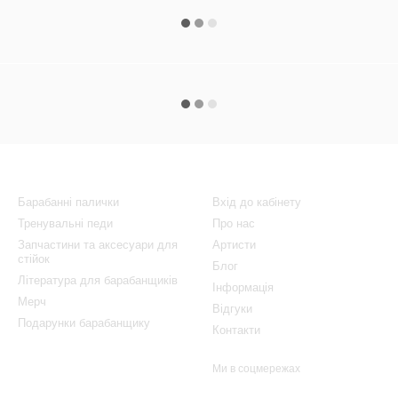
Продукція
Клієнтам
Барабанні палички
Вхід до кабінету
Тренувальні педи
Про нас
Запчастини та аксесуари для
Артисти
стійок
Блог
Література для барабанщиків
Інформація
Мерч
Відгуки
Подарунки барабанщику
Контакти
Ми в соцмережах