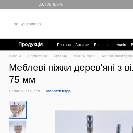
Перейти до основного контенту
UA
RU
EN
De
PL
Продукція
Про нас
Артисти
Блог
Інформація
В
Головна
Comfortprice
Дім і сад
Ніжки меблеві
Меблеві ніжки дерев'
Меблеві ніжки дерев'яні з в
75 мм
Немає в наявності
Написати відгук