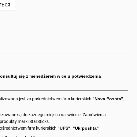
ться
onsultuj się z menedżerem w celu potwierdzenia
alizowana jest za pośrednictwem firm kurierskich
"Nova Poshta",
zowane są do każdego miejsca na świecie! Zamówienia
rodukty marki StarSticks.
ośrednictwem firm kurierskich
"UPS", "Ukrposhta"