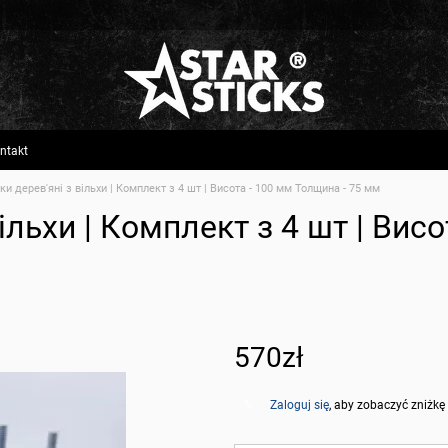
ntakt
ки дерев'яні з вільхи | Комплект з 4 шт | Висота - 100 мм Толщина - 75 мм
ільхи | Комплект з 4 шт | Вис
570zł
Zaloguj się
, aby zobaczyć zniżkę
%