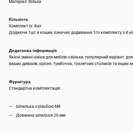
Матеріал: Вільха
Кількість
Комплект із: 4шт
Додаючи 1шт в кошик означає додавання 1го комплекту з 4 н
Додаткова інформація
Якісні змінні ніжки для меблів з вільхи, популярний варіант дл
ваших диванів, крісел, тумбочок, туалетних столиків та інших м
Фурнітура
Стандартна комплектація:
Шпилька з різьбою М8
Довжина шпильки 20 мм