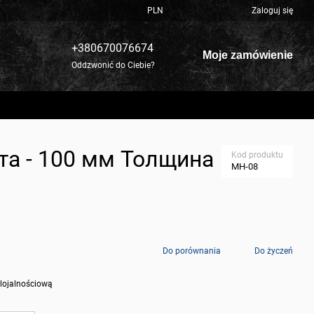
PLN
Zaloguj się
+380670076674
Moje zamówienie
Oddzwonić do Ciebie?
ота - 100 мм Толщина
Kod produktu
МН-08
Do porównania
Do życzeń
 lojalnościową