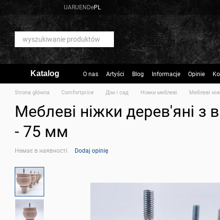
Przejdź do głównej treści
UA
RU
EN
De
PL
Katalog
O nas
Artyści
Blog
Informacje
Opinie
Ko
Strona główna
Comfortprice
Дім і сад
Ніжки меблеві
Меблеві ніж
Меблеві ніжки дерев'яні з в
- 75 мм
Немає в наявності
Dodaj opinię