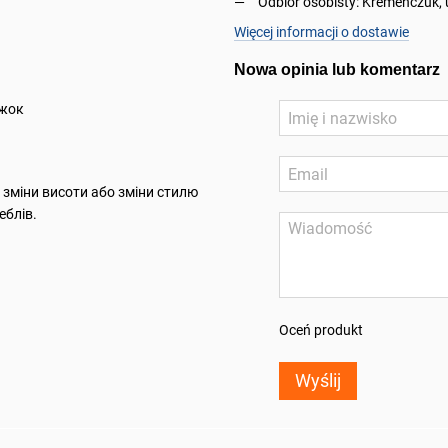
Odbiór osobisty: Kremenczuk, 
Więcej informacji o dostawie
Nowa opinia lub komentarz
іжок
я зміни висоти або зміни стилю
еблів.
Oceń produkt
Wyślij