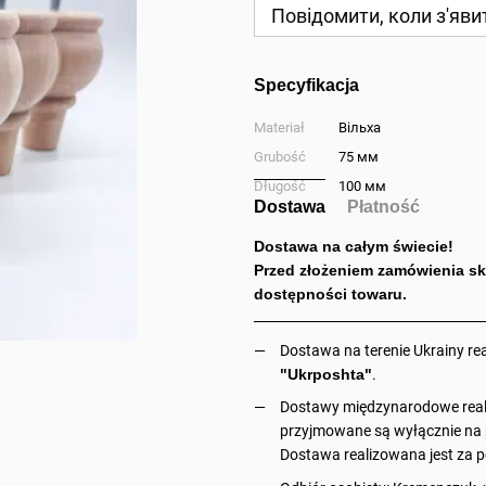
Повідомити, коли з'яви
Specyfikacja
Materiał
Вільха
Grubość
75 мм
Długość
100 мм
Dostawa
Płatność
Dostawa na całym świecie!
Przed złożeniem zamówienia sk
dostępności towaru.
Dostawa na terenie Ukrainy re
"Ukrposhta"
.
Dostawy międzynarodowe reali
przyjmowane są wyłącznie na p
Dostawa realizowana jest za p