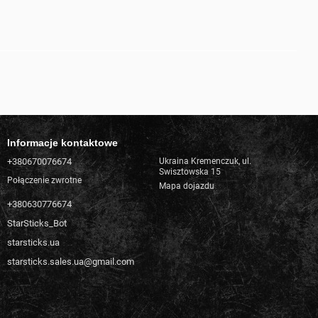
Informacje kontaktowe
+380670076674
Ukraina Kremenczuk, ul.
Swisztowska 15
Połączenie zwrotne
Mapa dojazdu
+380630776674
StarSticks_Bot
starsticks.ua
starsticks.sales.ua@gmail.com