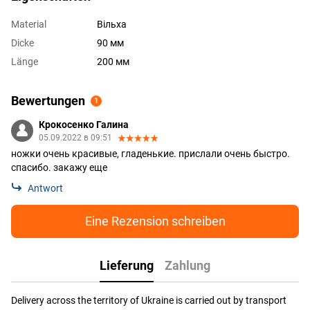
Material
Вільха
Dicke
90 мм
Länge
200 мм
Bewertungen
1
Крокосенко Галина
05.09.2022 в 09:51
ножки очень красивые, гладенькие. прислали очень быстро.
спасибо. закажу еще
Antwort
Eine Rezension schreiben
Lieferung
Zahlung
Delivery across the territory of Ukraine is carried out by transport